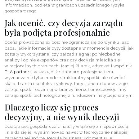
informacjach, podjęta w granicach uzasadnionego ryzyka
gospodarczego.
Jak ocenić, czy decyzja zarządu
była podjęta profesjonalnie
Ocena prowadzona ex post nie ogranicza się do wyniku. Sąd
bada, jakie informacje były dostępne w momencie decyzji, jak
zostały wykorzystane, czy zarząd sięgnął po niezbędne
analizy i opinie ekspertów oraz czy decyzja mieściła się
w racjonalnych granicach. Maciej Pilarek, adwokat i wspólnik
PLA.partners
, wskazuje, że standard profesjonalizmu
wyznacza nie tylko model strukturalny spółki, ale również
skala, branża i kontekst rynkowy. Inny standard obowiązuje
zarząd spółki rodzinnej w branży nieruchomościowej, inny
zarząd spółki technologicznej z funduszem instytucjonalnym.
Dlaczego liczy się proces
decyzyjny, a nie wynik decyzji
Działalność gospodarcza z natury wiąże się z niepewnością
i nie da się jej wyeliminować nawet w teoretycznie najlepiej
zarządzanej spółce. Reguła business judgment rule