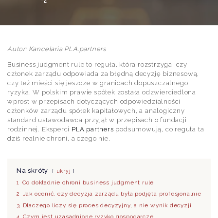
Autor: Kancelaria PLA.partners
Business judgment rule to reguła, która rozstrzyga, czy
członek zarządu odpowiada za błędną decyzję biznesową,
czy też mieści się jeszcze w granicach dopuszczalnego
ryzyka. W polskim prawie spółek została odzwierciedlona
wprost w przepisach dotyczących odpowiedzialności
członków zarządu spółek kapitałowych, a analogiczny
standard ustawodawca przyjął w przepisach o fundacji
rodzinnej. Eksperci
PLA.partners
podsumowują, co reguła ta
dziś realnie chroni, a czego nie.
Na skróty
ukryj
1
Co dokładnie chroni business judgment rule
2
Jak ocenić, czy decyzja zarządu była podjęta profesjonalnie
3
Dlaczego liczy się proces decyzyjny, a nie wynik decyzji
4
Czym jest uzasadnione ryzyko gospodarcze