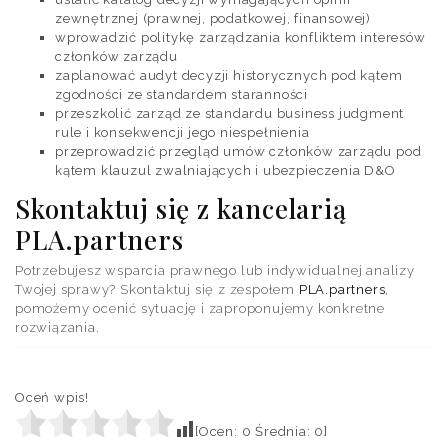
zewnętrznej (prawnej, podatkowej, finansowej)
wprowadzić politykę zarządzania konfliktem interesów
członków zarządu
zaplanować audyt decyzji historycznych pod kątem
zgodności ze standardem staranności
przeszkolić zarząd ze standardu business judgment
rule i konsekwencji jego niespełnienia
przeprowadzić przegląd umów członków zarządu pod
kątem klauzul zwalniających i ubezpieczenia D&O
Skontaktuj się z kancelarią
PLA.partners
Potrzebujesz wsparcia prawnego lub indywidualnej analizy
Twojej sprawy? Skontaktuj się z zespołem
PLA.partners
,
pomożemy ocenić sytuację i zaproponujemy konkretne
rozwiązania.
Oceń wpis!
[Ocen:
0
Średnia:
0
]