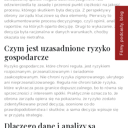
odzwierciedla tę zasadę i przenosi punkt ciężkości na jakość
procesu, którego skutkiem była decyzja. Z perspektywy
Filmy, podcasty, blog
obrony zarządu kluczowe są dwa elementy. Pierwszy to
udokumentowanie procesu decyzyjnego, czyli opinii, analiz,
raportów, na których oparto decyzję. Drugi to wykazanie, że
decyzja była racjonalna w danych warunkach, choćby
okazała się nietrafna.
Czym jest uzasadnione ryzyko
gospodarcze
Ryzyko gospodarcze, które chroni reguła, jest ryzykiem
rozpoznanym, przeanalizowanym i świadomie
zaakceptowanym. Nie chroni ryzyka zignorowanego, ukrytego
ani nieprzeanalizowanego. Reguła nie chroni także ryzyka,
które wykracza poza granice dopuszczalnego, bo to równa się
sprzeczności z interesem spółki. Praktycznie oznacza to, że
obrona zarządu opiera się na pokazaniu, że ryzyko zostało
zidentyfikowane przed decyzją, ocenione co do
prawdopodobieństwa i skutków, a sama decyzja wpisuje się
w przyjętą strategię.
Dlaczego dane i analizy są