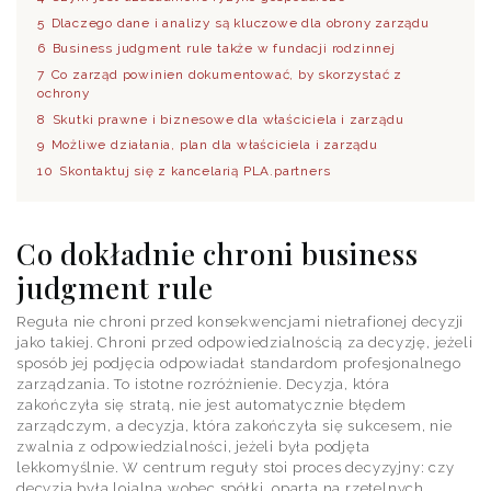
5
Dlaczego dane i analizy są kluczowe dla obrony zarządu
6
Business judgment rule także w fundacji rodzinnej
7
Co zarząd powinien dokumentować, by skorzystać z
ochrony
8
Skutki prawne i biznesowe dla właściciela i zarządu
9
Możliwe działania, plan dla właściciela i zarządu
10
Skontaktuj się z kancelarią PLA.partners
Co dokładnie chroni business
judgment rule
Reguła nie chroni przed konsekwencjami nietrafionej decyzji
jako takiej. Chroni przed odpowiedzialnością za decyzję, jeżeli
sposób jej podjęcia odpowiadał standardom profesjonalnego
zarządzania. To istotne rozróżnienie. Decyzja, która
zakończyła się stratą, nie jest automatycznie błędem
zarządczym, a decyzja, która zakończyła się sukcesem, nie
zwalnia z odpowiedzialności, jeżeli była podjęta
lekkomyślnie. W centrum reguły stoi proces decyzyjny: czy
decyzja była lojalna wobec spółki, oparta na rzetelnych