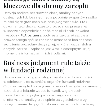
kluczowe dla obrony zarządu
Decyzja podjęta bez wcześniejszej analizy danych
dostępnych lub bez sięgnięcia po opinię ekspertów rzadko
mieści się w granicach business judgment rule. Brak
dokumentacji decyzji często prowadzi do przegranej
w sporze o odpowiedzialność. Maciej Pilarek, adwokat
i wspólnik
PLA.partners
, podkreśla, że dla właściciela
prowadzącego spółkę rodzinną oznacza to konieczność
wdrożenia procedury decyzyjnej, w której każda istotna
decyzja zarządu zapisana jest wraz z dostępnymi w jej
momencie informacjami i ich źródłami.
Business judgment rule także
w fundacji rodzinnej
Ustawodawca przyjął analogiczny standard staranności
w odniesieniu do członków organów fundacji rodzinnej.
Członek zarządu fundacji nie narusza obowiązku staranności,
jeżeli działa lojalnie wobec fundacji, w granicach
uzasadnionego ryzyka gospodarczego i w oparciu
o informacje, analizy oraz opinie uwzględnione przy
podejmowaniu decyzji. To istotna zmiana modelu sukcesji