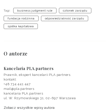
Tagi:
business judgment rule
członek zarządu
fundacja rodzinna
odpowiedzialność zarządu
spółka kapitałowa
O autorze
Kancelaria PLA.partners
Prawnik, ekspert kancelarii PLA.partners.
kontakt:‭
+48 734 441 447‬
mail@pla.partners
kancelaria PLA.partners
ul. W. Rzymowskiego 31, 02-697 Warszawa
Zobacz wszystkie wpisy autora