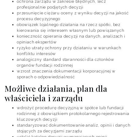
ochrona zarządu w zakresie błędnych, lecz
profesjonalnie podjętych decyzji
przesunięcie ciężaru oceny z wyniku decyzji na jakość
procesu decyzyjnego
obowiązek lojalnego działania na rzecz spółki, bez
kierowania się interesem własnym lub powiązanych
konieczność opierania decyzji na danych, analizach i
opiniach ekspertów
ryzyko utraty ochrony przy działaniu w warunkach
konfliktu interesów
analogiczny standard staranności dla członków
organów fundacji rodzinnej
wzrost znaczenia dokumentacji korporacyjnej w
sporach o odpowiedzialność
Możliwe działania, plan dla
właściciela i zarządu
wdrożyć procedurę decyzyjną w spółce lub fundacji
rodzinnej z obowiązkiem protokolarnego rejestrowania
kluczowych decyzji
standaryzować dokumentowanie analiz, opinii i danych
stojących za decyzjami zarządu
ustalić katalog decyzji wymagających opinii