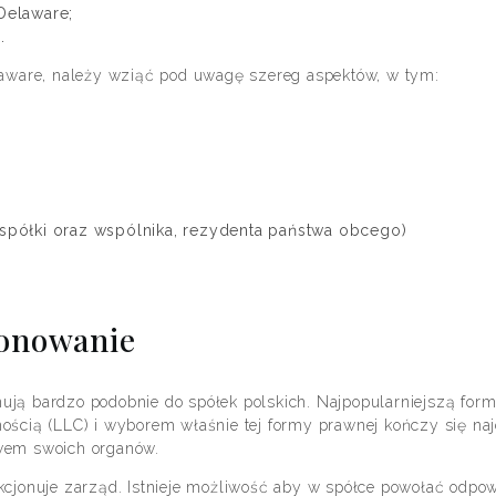
Delaware;
.
laware, należy wziąć pod uwagę szereg aspektów, w tym:
 spółki oraz wspólnika, rezydenta państwa obcego)
jonowanie
ują bardzo podobnie do spółek polskich. Najpopularniejszą for
ścią (LLC) i wyborem właśnie tej formy prawnej kończy się najc
twem swoich organów.
kcjonuje zarząd. Istnieje możliwość aby w spółce powołać odpow