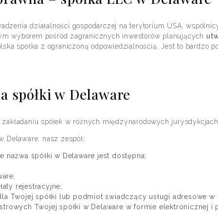
adzenia działalności gospodarczej na terytorium USA, wspólni
rnym wyborem pośród zagranicznych inwestorów planujących
ut
olska spółka z ograniczoną odpowiedzialnością. Jest to bardzo p
ja spółki w Delaware
w zakładaniu spółek w różnych międzynarodowych jurysdykcjach
 w Delaware, nasz zespół:
e nazwa spółki w Delaware jest dostępna;
ware;
aty rejestracyjne;
la Twojej spółki lub podmiot świadczący usługi adresowe w 
rowych Twojej spółki w Delaware w formie elektronicznej i 