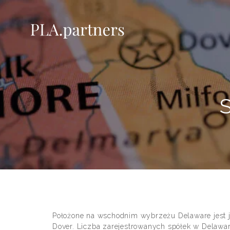
Położone na wschodnim wybrzeżu Delaware jest j
Dover. Liczba zarejestrowanych spółek w Delawar