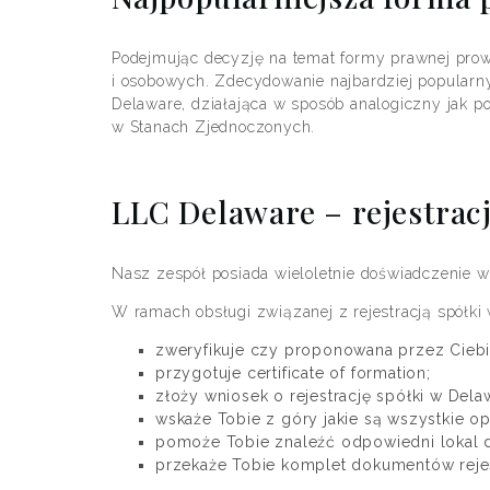
Podejmując decyzję na temat formy prawnej prow
i osobowych. Zdecydowanie najbardziej popula
Delaware, działająca w sposób analogiczny jak p
w Stanach Zjednoczonych.
LLC Delaware – rejestrac
Nasz zespół posiada wieloletnie doświadczenie 
W ramach obsługi związanej z rejestracją spółki
zweryfikuje czy proponowana przez Ciebi
przygotuje certificate of formation;
złoży wniosek o rejestrację spółki w Dela
wskaże Tobie z góry jakie są wszystkie opł
pomoże Tobie znaleźć odpowiedni lokal d
przekaże Tobie komplet dokumentów rejest