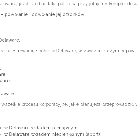
elaware, jeżeli zajdzie taka potrzeba przygotujemy komplet do
– powołanie i odwołanie jej członków;
Delaware.
e w rejestrowaniu spółek w Delaware, w związku z czym odpowi
;
are;
ware;
laware.
 wszelkie procesu korporacyjne, jakie planujesz przeprowadzić
ki w Delaware wkładem pieniężnym;
i w Delaware wkładem niepieniężnym (aport);