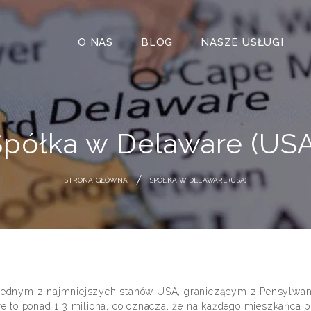
O NAS
BLOG
NASZE USŁUGI
Spółka w Delaware (USA
STRONA GŁÓWNA
SPÓŁKA W DELAWARE (USA)
ednym z najmniejszych stanów USA, graniczącym z Pensylwanią,
e to ponad 1.3 miliona, co oznacza, że na każdego mieszkańca pr