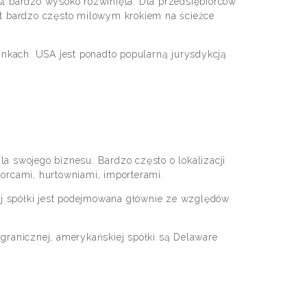
t bardzo wysoko rozwinięta. Dla przedsiębiorców
st bardzo często milowym krokiem na ścieżce
ynkach. USA jest ponadto popularną jurysdykcją
a swojego biznesu. Bardzo często o lokalizacji
orcami, hurtowniami, importerami.
ej spółki jest podejmowana głównie ze względów
granicznej, amerykańskiej spółki są Delaware