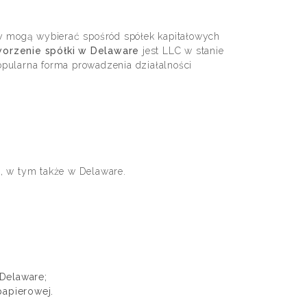
cy mogą wybierać spośród spółek kapitałowych
worzenie spółki w Delaware
jest LLC w stanie
opularna forma prowadzenia działalności
, w tym także w Delaware.
Delaware;
papierowej.