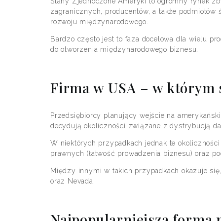
Stany Zjednoczone Ameryki to ogromny rynek zbyt
zagranicznych, producentów, a także podmiotów 
rozwoju międzynarodowego.
Bardzo często jest to faza docelowa dla wielu p
do otworzenia międzynarodowego biznesu.
Firma w USA – w którym s
Przedsiębiorcy planujący wejście na amerykański
decydują okoliczności związane z dystrybucją da
W niektórych przypadkach jednak te okoliczności
prawnych (łatwość prowadzenia biznesu) oraz po
Między innymi w takich przypadkach okazuje się,
oraz Nevada.
Najpopularniejsza forma