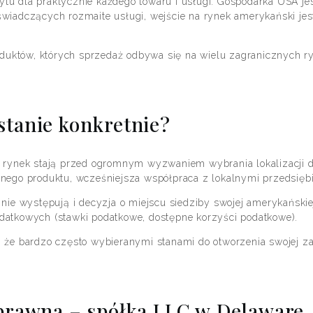
u dla praktycznie każdego towaru i usługi. Gospodarka USA jes
świadczących rozmaite usługi, wejście na rynek amerykański je
roduktów, których sprzedaż odbywa się na wielu zagranicznych r
tanie konkretnie?
 rynek stają przed ogromnym wyzwaniem wybrania lokalizacji dl
nego produktu, wcześniejsza współpraca z lokalnymi przedsiębi
 nie występują i decyzja o miejscu siedziby swojej amerykański
datkowych (stawki podatkowe, dostępne korzyści podatkowe).
 że bardzo często wybieranymi stanami do otworzenia swojej za
 prawna – spółka LLC w Delaware