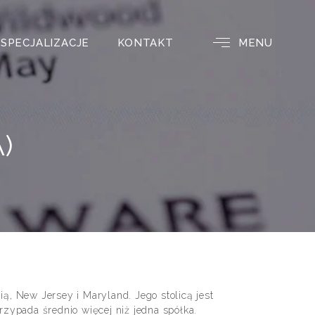
SPECJALIZACJE
KONTAKT
MENU
)
 New Jersey i Maryland. Jego stolicą jest
zypada średnio więcej niż jedna spółka.