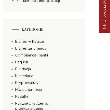
Filmy, podcasty, blog
ETF – kierunek interpretacji
KATEGORIE
Biznes w Polsce
Biznes za granicą
Compliance, banki
English
Fundacja
Kancelaria
Kryptowaluty
Nieruchomości
Podatki
Podziały, łączenia,
przekształcenia