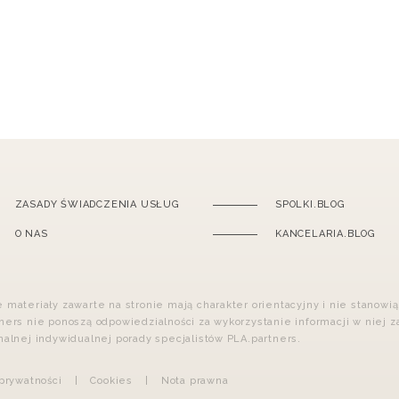
ZASADY ŚWIADCZENIA USŁUG
SPOLKI.BLOG
O NAS
KANCELARIA.BLOG
 materiały zawarte na stronie mają charakter orientacyjny i nie stanowi
ners nie ponoszą odpowiedzialności za wykorzystanie informacji w niej 
nalnej indywidualnej porady specjalistów PLA.partners.
 prywatności
|
Cookies
|
Nota prawna