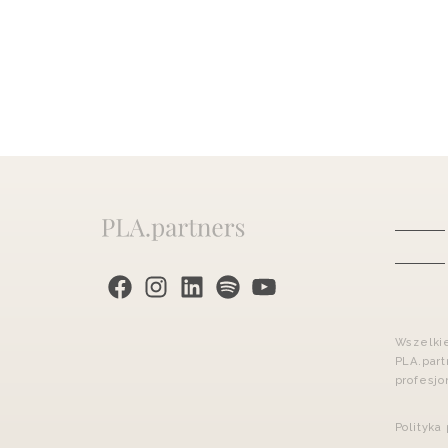
PLA.partners na Facebook
Instagram
PLA.partners na LinkedIn
PLA.partners na Spotify
PLA.partners na YouTube
Wszelkie
PLA.part
profesjo
Polityka