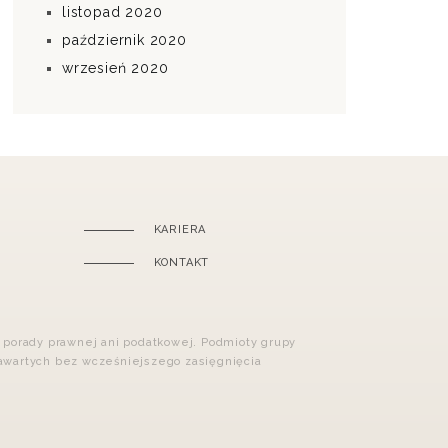
listopad 2020
październik 2020
wrzesień 2020
KARIERA
KONTAKT
ą porady prawnej ani podatkowej. Podmioty grupy
zawartych bez wcześniejszego zasięgnięcia