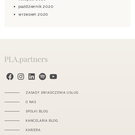
październik 2020
wrzesień 2020
PLA.partners na Facebook
Instagram
PLA.partners na LinkedIn
PLA.partners na Spotify
PLA.partners na YouTube
ZASADY ŚWIADCZENIA USŁUG
O NAS
SPOLKI.BLOG
KANCELARIA.BLOG
KARIERA