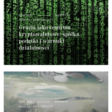
25.02.2021
BIZNES ZA
GRANICĄ
/
KRYPTOWALUTY
Gruzja jako centrum
kryptowalutowe: spółka,
podatki i warunki
działalności
29.01.2021
BIZNES ZA
GRANICĄ
/
KRYPTOWALUTY