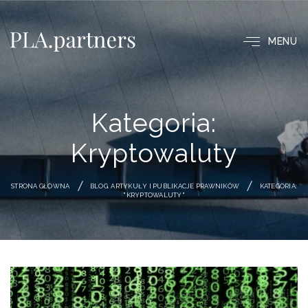
MENU
Kategoria:
Kryptowaluty
STRONA GŁÓWNA
BLOG. ARTYKUŁY I PUBLIKACJE PRAWNIKÓW
KATEGORIA:
"KRYPTOWALUTY"