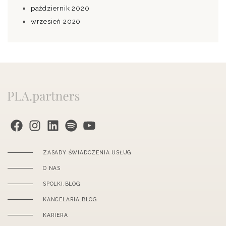
październik 2020
wrzesień 2020
PLA.partners na Facebook
Instagram
PLA.partners na LinkedIn
PLA.partners na Spotify
PLA.partners na YouTube
ZASADY ŚWIADCZENIA USŁUG
O NAS
SPOLKI.BLOG
KANCELARIA.BLOG
KARIERA