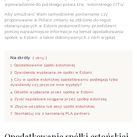
wprowadzenie do polskiego prawa tzw. “estońskiego CIT’u”.
Aby umożliwić Wam samodzielne porównanie czy
proponowane w Polsce zmiany są zbliżone do reguł
obowiązujących w Estonii postanowiliśmy przedstawić
poniżej najważniejsze informacje na temat opodatkowania
spółek w Estonii, a także dokonywanych z nich wypłat.
Na skróty
ukryj
1
Opodatkowanie spółki estońskiej
2
Dywidenda wypłacana ze spółki w Estonii
3
Czy w spółce estońskiej opodatkowaniu podlegają tylko
dywidendy czy jeszcze inne wypłaty?
4
Odsetki wypłacane przez spółkę w Estonii
5
Zyski kapitałowe osiągane przez spółkę estońską
6
Zbycie udziałów lub akcji spółki estońskiej
7
Skontaktuj się z kancelarią PLA.partners
Opodatkowanie spółki estońskiej