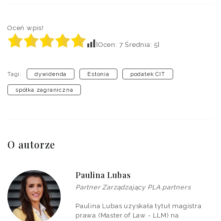
Oceń wpis!
[Ocen:
7
Średnia:
5
]
Tagi:
dywidenda
Estonia
podatek CIT
spółka zagraniczna
O autorze
Paulina Lubas
Partner Zarządzający PLA.partners
Paulina Lubas uzyskała tytuł magistra
prawa (Master of Law - LLM) na