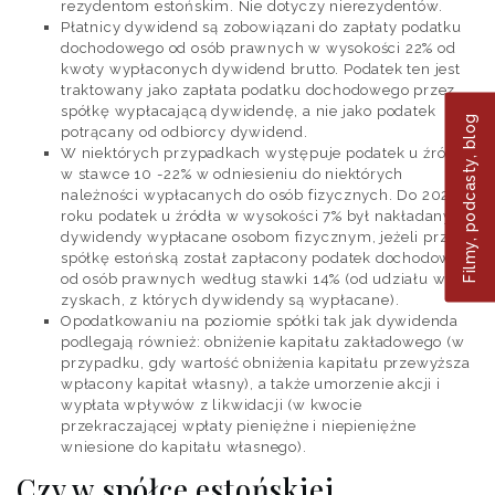
rezydentom estońskim. Nie dotyczy nierezydentów.
Płatnicy dywidend są zobowiązani do zapłaty podatku
dochodowego od osób prawnych w wysokości 22% od
kwoty wypłaconych dywidend brutto. Podatek ten jest
traktowany jako zapłata podatku dochodowego przez
Filmy, podcasty, blog
spółkę wypłacającą dywidendę, a nie jako podatek
potrącany od odbiorcy dywidend.
W niektórych przypadkach występuje podatek u źródła
w stawce 10 -22% w odniesieniu do niektórych
należności wypłacanych do osób fizycznych. Do 2025
roku podatek u źródła w wysokości 7% był nakładany na
dywidendy wypłacane osobom fizycznym, jeżeli przez
spółkę estońską został zapłacony podatek dochodowy
od osób prawnych według stawki 14% (od udziału w
zyskach, z których dywidendy są wypłacane).
Opodatkowaniu na poziomie spółki tak jak dywidenda
podlegają również: obniżenie kapitału zakładowego (w
przypadku, gdy wartość obniżenia kapitału przewyższa
wpłacony kapitał własny), a także umorzenie akcji i
wypłata wpływów z likwidacji (w kwocie
przekraczającej wpłaty pieniężne i niepieniężne
wniesione do kapitału własnego).
Czy w spółce estońskiej