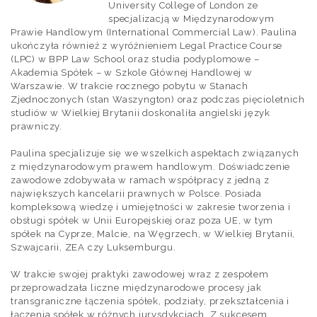
University College of London ze
specjalizacją w Międzynarodowym
Prawie Handlowym (International Commercial Law). Paulina
ukończyła również z wyróżnieniem Legal Practice Course
(LPC) w BPP Law School oraz studia podyplomowe –
Akademia Spółek – w Szkole Głównej Handlowej w
Warszawie. W trakcie rocznego pobytu w Stanach
Zjednoczonych (stan Waszyngton) oraz podczas pięcioletnich
studiów w Wielkiej Brytanii doskonaliła angielski język
prawniczy.
Paulina specjalizuje się we wszelkich aspektach związanych
z międzynarodowym prawem handlowym. Doświadczenie
zawodowe zdobywała w ramach współpracy z jedną z
największych kancelarii prawnych w Polsce. Posiada
kompleksową wiedzę i umiejętności w zakresie tworzenia i
obsługi spółek w Unii Europejskiej oraz poza UE, w tym
spółek na Cyprze, Malcie, na Węgrzech, w Wielkiej Brytanii,
Szwajcarii, ZEA czy Luksemburgu.
W trakcie swojej praktyki zawodowej wraz z zespołem
przeprowadzała liczne międzynarodowe procesy jak
transgraniczne łączenia spółek, podziały, przekształcenia i
łączenia spółek w różnych jurysdykcjach. Z sukcesem