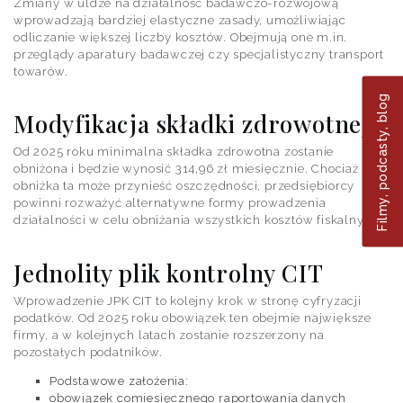
Zmiany w uldze na działalność badawczo-rozwojową
wprowadzają bardziej elastyczne zasady, umożliwiając
odliczanie większej liczby kosztów. Obejmują one m.in.
przeglądy aparatury badawczej czy specjalistyczny transport
towarów.
Filmy, podcasty, blog
Modyfikacja składki zdrowotnej
Od 2025 roku minimalna składka zdrowotna zostanie
obniżona i będzie wynosić 314,96 zł miesięcznie. Chociaż
obniżka ta może przynieść oszczędności, przedsiębiorcy
powinni rozważyć alternatywne formy prowadzenia
działalności w celu obniżania wszystkich kosztów fiskalnych.
Jednolity plik kontrolny CIT
Wprowadzenie JPK CIT to kolejny krok w stronę cyfryzacji
podatków. Od 2025 roku obowiązek ten obejmie największe
firmy, a w kolejnych latach zostanie rozszerzony na
pozostałych podatników.
Podstawowe założenia:
obowiązek comiesięcznego raportowania danych