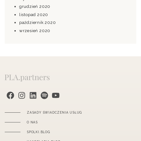
grudzień 2020
listopad 2020
październik 2020
wrzesień 2020
PLA.partners na Facebook
Instagram
PLA.partners na LinkedIn
PLA.partners na Spotify
PLA.partners na YouTube
ZASADY ŚWIADCZENIA USŁUG
O NAS
SPOLKI.BLOG